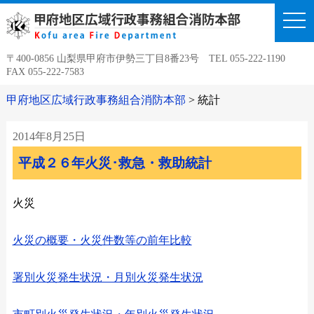
togg
navi
〒400-0856 山梨県甲府市伊勢三丁目8番23号 TEL 055-222-1190
FAX 055-222-7583
甲府地区広域行政事務組合消防本部
>
統計
2014年8月25日
平成２６年火災･救急・救助統計
火災
火災の概要・火災件数等の前年比較
署別火災発生状況・月別火災発生状況