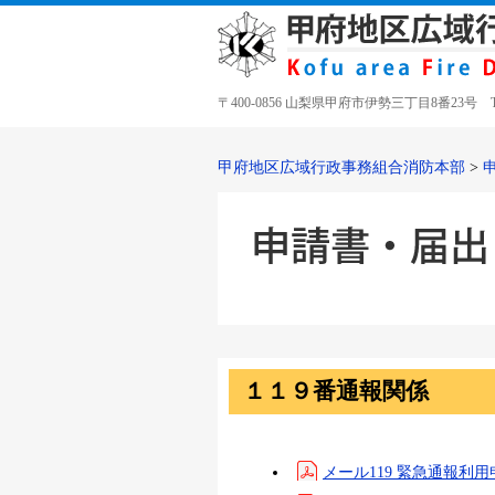
〒400-0856 山梨県甲府市伊勢三丁目8番23号 TEL 05
甲府地区広域行政事務組合消防本部
>
１１９番通報関係
メール119 緊急通報利