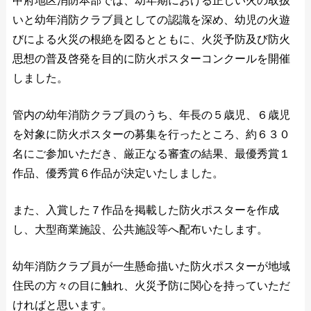
甲府地区消防本部では、幼年期における正しい火の取扱
いと幼年消防クラブ員としての認識を深め、幼児の火遊
びによる火災の根絶を図るとともに、火災予防及び防火
思想の普及啓発を目的に防火ポスターコンクールを開催
しました。
管内の幼年消防クラブ員のうち、年長の５歳児、６歳児
を対象に防火ポスターの募集を行ったところ、約６３０
名にご参加いただき、厳正なる審査の結果、最優秀賞１
作品、優秀賞６作品が決定いたしました。
また、入賞した７作品を掲載した防火ポスターを作成
し、大型商業施設、公共施設等へ配布いたします。
幼年消防クラブ員が一生懸命描いた防火ポスターが地域
住民の方々の目に触れ、火災予防に関心を持っていただ
ければと思います。