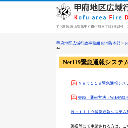
〒400-0856 山梨県甲府市伊勢三丁目8番23号 TEL 05
甲府地区広域行政事務組合消防本部
>
N
ム
Net119緊急通報システ
Ｎｅｔ１１９緊急通報シス
登録・通報方法（Web登録
Ｎｅｔ１１９緊急通報システム
郵送等にて申請される方は、こ