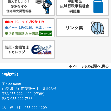
ページの先頭へ戻る
消防本部
〒400-0856
山梨県甲府市伊勢三丁目8番23号
TEL 055-222-1190（代表）
FAX 055-222-7583
総 務 課 055-222-1209