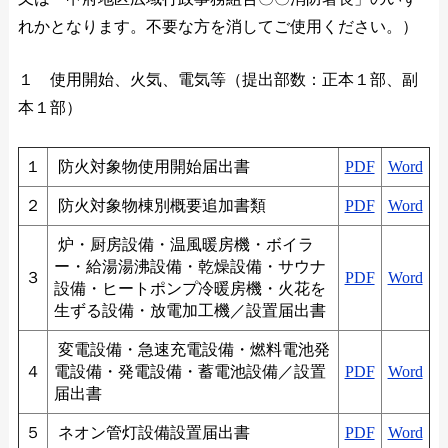
れかとなります。不要な方を消してご使用ください。）
１ 使用開始、火気、電気等（提出部数：正本１部、副
本１部）
１
防火対象物使用開始届出書
PDF
Word
２
防火対象物棟別概要追加書類
PDF
Word
炉・厨房設備・温風暖房機・ボイラ
ー・給湯湯沸設備・乾燥設備・サウナ
３
PDF
Word
設備・ヒートポンプ冷暖房機・火花を
生ずる設備・放電加工機／設置届出書
変電設備・急速充電設備・燃料電池発
４
電設備・発電設備・蓄電池設備／設置
PDF
Word
届出書
５
ネオン管灯設備設置届出書
PDF
Word