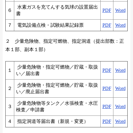
水素ガスを充てんする気球の設置届出
６
PDF
Word
書
７
電気設備点検・試験結果記録票
PDF
Word
２ 少量危険物、指定可燃物、指定洞道（提出部数：正
本１部、副本１部）
少量危険物・指定可燃物／貯蔵・取扱
１
PDF
Word
い／届出書
少量危険物・指定可燃物／貯蔵・取扱
２
PDF
Word
い／廃止届出書
少量危険物等タンク／水張検査・水圧
３
PDF
Word
検査／申請書
４
指定洞道等届出書（新規・変更）
PDF
Word