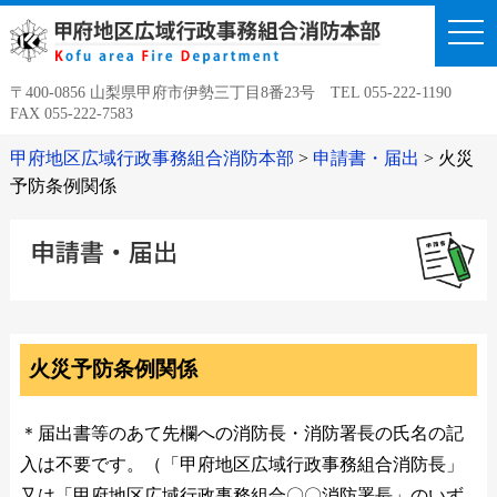
togg
navi
〒400-0856 山梨県甲府市伊勢三丁目8番23号 TEL 055-222-1190
FAX 055-222-7583
甲府地区広域行政事務組合消防本部
>
申請書・届出
>
火災
予防条例関係
火災予防条例関係
＊届出書等のあて先欄への消防長・消防署長の氏名の記
入は不要です。（「甲府地区広域行政事務組合消防長」
又は「甲府地区広域行政事務組合〇〇消防署長」のいず